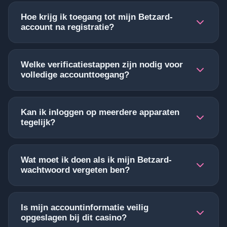
Hoe krijg ik toegang tot mijn Betzard-
account na registratie?
Direct na het voltooien van de registratie
ontvang je inloggegevens via e-mail. Je kunt
Welke verificatiestappen zijn nodig voor
volledige accounttoegang?
meteen inloggen met je gebruikersnaam en
wachtwoord via de homepage. De live chat staat
Je moet een geldig identiteitsbewijs,
24/7 klaar mocht je hulp nodig hebben bij de
adresverificatie (niet ouder dan 3 maanden) en
Kan ik inloggen op meerdere apparaten
eerste login.
tegelijk?
eventueel een betalingsbewijs uploaden. Dit
proces duurt gewoonlijk 24-48 uur. Zonder
Ja, het platform ondersteunt simultane toegang
verificatie kun je niet uitbetalen, hoewel storten
vanaf verschillende apparaten zoals desktop,
Wat moet ik doen als ik mijn Betzard-
en spelen direct mogelijk is.
wachtwoord vergeten ben?
tablet en smartphone. De volledig adaptieve
mobiele versie werkt naadloos op iOS en Android
Klik op "Wachtwoord vergeten?" op de
zonder app-download. Let op: vanuit
inlogpagina en volg de instructies. Binnen enkele
Is mijn accountinformatie veilig
veiligheidsoverwegingen wordt één actieve
opgeslagen bij dit casino?
minuten ontvang je een resetlink per e-mail.
sessie per moment aanbevolen.