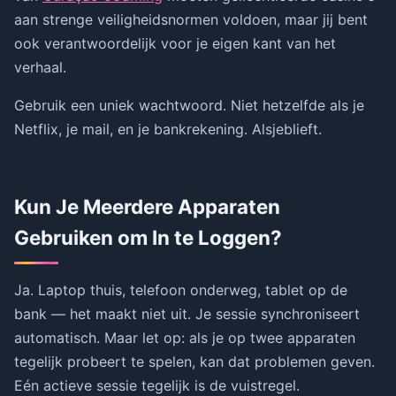
aan strenge veiligheidsnormen voldoen, maar jij bent
ook verantwoordelijk voor je eigen kant van het
verhaal.
Gebruik een uniek wachtwoord. Niet hetzelfde als je
Netflix, je mail, en je bankrekening. Alsjeblieft.
Kun Je Meerdere Apparaten
Gebruiken om In te Loggen?
Ja. Laptop thuis, telefoon onderweg, tablet op de
bank — het maakt niet uit. Je sessie synchroniseert
automatisch. Maar let op: als je op twee apparaten
tegelijk probeert te spelen, kan dat problemen geven.
Eén actieve sessie tegelijk is de vuistregel.