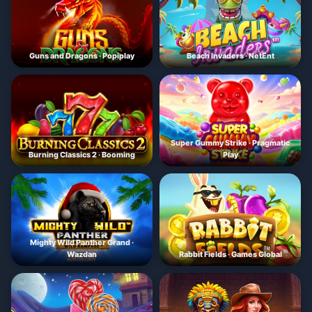
Guns and Dragons · Popiplay
Beach Invaders · NetEnt
Super Gummy Strike · Pragmatic
Burning Classics 2 · Booming
Play
Mighty Wild Panther Grand ·
Wazdan
Rabbit Fields · Games Global