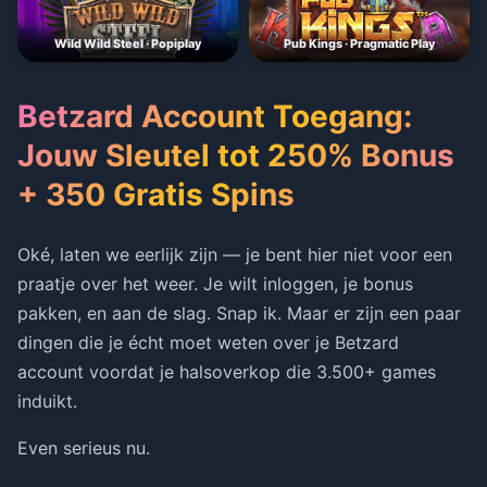
Wild Wild Steel · Popiplay
Pub Kings · Pragmatic Play
Betzard Account Toegang:
Jouw Sleutel tot 250% Bonus
+ 350 Gratis Spins
Oké, laten we eerlijk zijn — je bent hier niet voor een
praatje over het weer. Je wilt inloggen, je bonus
pakken, en aan de slag. Snap ik. Maar er zijn een paar
dingen die je écht moet weten over je Betzard
account voordat je halsoverkop die 3.500+ games
induikt.
Even serieus nu.