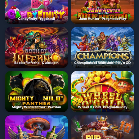
Candyfinity · Yggdrasil
Jane Hunter · Pragmatic Play
Book of Inferno · Quickspin
Champions of Mithrune · Play'n GO
Mighty Wild Panther · Wazdan
Wheel O Gold · Pragmatic Play