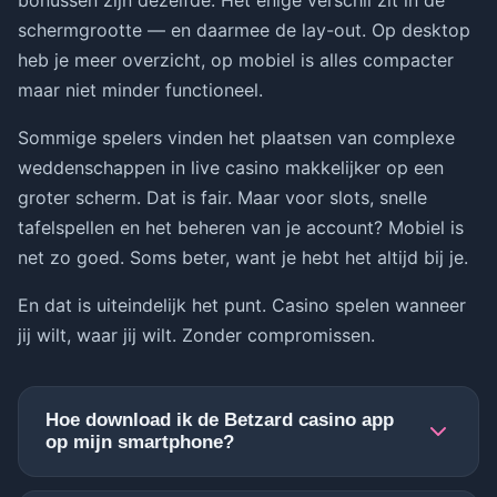
bonussen zijn dezelfde. Het enige verschil zit in de
schermgrootte — en daarmee de lay-out. Op desktop
heb je meer overzicht, op mobiel is alles compacter
maar niet minder functioneel.
Sommige spelers vinden het plaatsen van complexe
weddenschappen in live casino makkelijker op een
groter scherm. Dat is fair. Maar voor slots, snelle
tafelspellen en het beheren van je account? Mobiel is
net zo goed. Soms beter, want je hebt het altijd bij je.
En dat is uiteindelijk het punt. Casino spelen wanneer
jij wilt, waar jij wilt. Zonder compromissen.
Hoe download ik de Betzard casino app
op mijn smartphone?
Een aparte app downloaden is niet nodig.