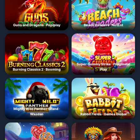
Guns and Dragons · Popiplay
Beach Invaders · NetEnt
Super Gummy Strike · Pragmatic
Burning Classics 2 · Booming
Play
Mighty Wild Panther Grand ·
Wazdan
Rabbit Fields · Games Global