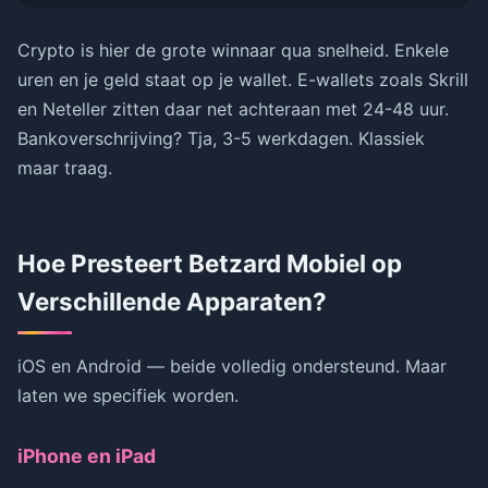
Crypto is hier de grote winnaar qua snelheid. Enkele
uren en je geld staat op je wallet. E-wallets zoals Skrill
en Neteller zitten daar net achteraan met 24-48 uur.
Bankoverschrijving? Tja, 3-5 werkdagen. Klassiek
maar traag.
Hoe Presteert Betzard Mobiel op
Verschillende Apparaten?
iOS en Android — beide volledig ondersteund. Maar
laten we specifiek worden.
iPhone en iPad