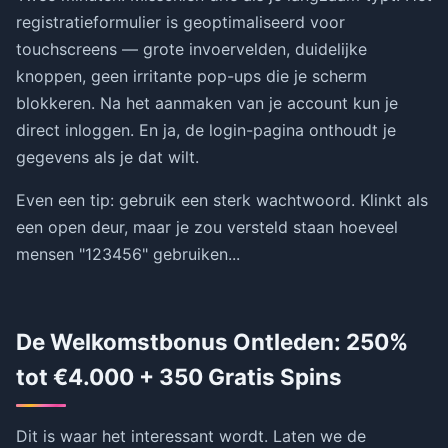
registratieformulier is geoptimaliseerd voor
touchscreens — grote invoervelden, duidelijke
knoppen, geen irritante pop-ups die je scherm
blokkeren. Na het aanmaken van je account kun je
direct inloggen. En ja, de login-pagina onthoudt je
gegevens als je dat wilt.
Even een tip: gebruik een sterk wachtwoord. Klinkt als
een open deur, maar je zou versteld staan hoeveel
mensen "123456" gebruiken...
De Welkomstbonus Ontleden: 250%
tot €4.000 + 350 Gratis Spins
Dit is waar het interessant wordt. Laten we de