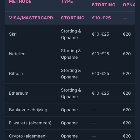
METHODE
TYPE
STORTING
OPNAM
VISA/MASTERCARD
STORTING
€10-€25
—
Storting &
Skrill
€10-€25
€20
Opname
Storting &
Neteller
€10-€25
€20
Opname
Storting &
Bitcoin
€10-€25
€20
Opname
Storting &
Ethereum
€10-€25
€20
Opname
Bankoverschrijving
Opname
—
€20
E-wallets (algemeen)
Opname
—
€20
Crypto (algemeen)
Opname
—
€20