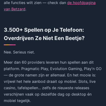
alle functies wilt zien — check dan
de hoofdpagina
van Betzard
.
3.500+ Spellen op Je Telefoon:
Overdrijven Ze Niet Een Beetje?
Nee. Serieus niet.
Meer dan 60 providers leveren hun spellen aan dit
platform. Pragmatic Play, Evolution Gaming, Play'n GO
— de grote namen zijn er allemaal. En het mooie is:
vrijwel het hele aanbod draait op mobiel. Slots, live
casino, tafelspellen... zelfs de nieuwste releases
verschijnen vaak op dezelfde dag op desktop én
mobiel tegelijk.