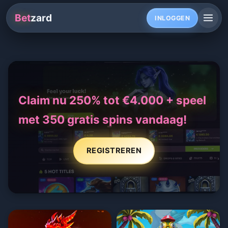
Bet
zard
INLOGGEN
Claim nu 250% tot €4.000 + speel
met 350 gratis spins vandaag!
REGISTREREN