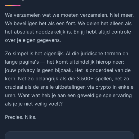
We verzamelen wat we moeten verzamelen. Niet meer.
We beveiligen het als een fort. We delen het alleen als
het absoluut noodzakelijk is. En jij hebt altijd controle
over je eigen gegevens.
Zo simpel is het eigenlijk. Al die juridische termen en
lange pagina's — het komt uiteindelijk hierop neer:
jouw privacy is geen bijzaak. Het is onderdeel van de
kern. Net zo belangrijk als die 3.500+ spellen, net zo
cruciaal als de snelle uitbetalingen via crypto in enkele
uren. Want wat heb je aan een geweldige spelervaring
als je je niet veilig voelt?
Precies. Niks.