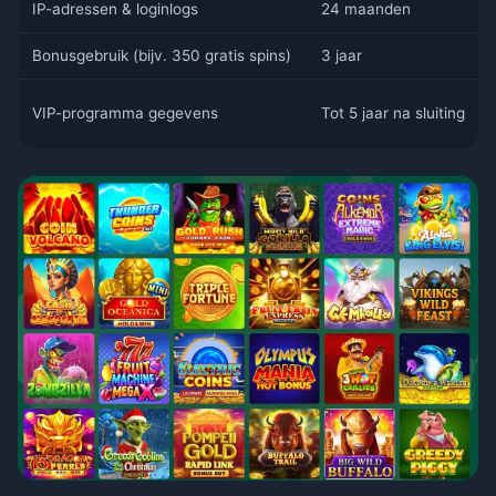
IP-adressen & loginlogs
24 maanden
Bonusgebruik (bijv. 350 gratis spins)
3 jaar
VIP-programma gegevens
Tot 5 jaar na sluiting