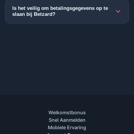
geboortedatum moet je contact opnemen met de
zolang regelmatig wordt ingelogd. Na sluiting
Is het veilig om betalingsgegevens op te
live chat ondersteuning die 24/7 beschikbaar is.
slaan bij Betzard?
van een account blijven gegevens nog 5 jaar
opgeslagen vanwege wettelijke verplichtingen
Absoluut. Creditcardnummers worden niet in
rond anti-witwasregelgeving. Daarna worden alle
volledige vorm opgeslagen – alleen de laatste 4
persoonlijke data permanent verwijderd uit het
cijfers blijven zichtbaar voor herkenning. Voor e-
systeem.
wallets zoals Skrill en Neteller wordt geen
gevoelige informatie bewaard, enkel de account-
ID voor snellere transacties die gemiddeld binnen
24 uur worden verwerkt.
Welkomstbonus
Snel Aanmelden
Mobiele Ervaring