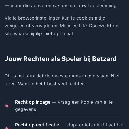
— maar die activeren we pas na jouw toestemming.
Via je browserinstellingen kun je cookies altijd
weigeren of verwijderen. Maar eerlijk? Dan werkt de
site waarschijnlijk niet optimaal.
Jouw Rechten als Speler bij Betzard
Dit is het stuk dat de meeste mensen overslaan. Niet
doen. Want je hebt best veel rechten.
Recht op inzage
— vraag een kopie van al je
gegevens
Recht op rectificatie
— klopt er iets niet? Laat het