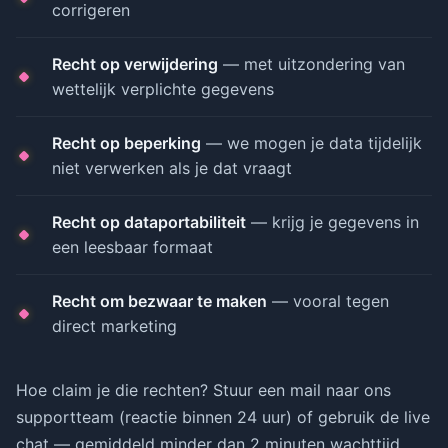
corrigeren
Recht op verwijdering
— met uitzondering van
wettelijk verplichte gegevens
Recht op beperking
— we mogen je data tijdelijk
niet verwerken als je dat vraagt
Recht op dataportabiliteit
— krijg je gegevens in
een leesbaar formaat
Recht om bezwaar te maken
— vooral tegen
direct marketing
Hoe claim je die rechten? Stuur een mail naar ons
supportteam (reactie binnen 24 uur) of gebruik de live
chat — gemiddeld minder dan 2 minuten wachttijd.