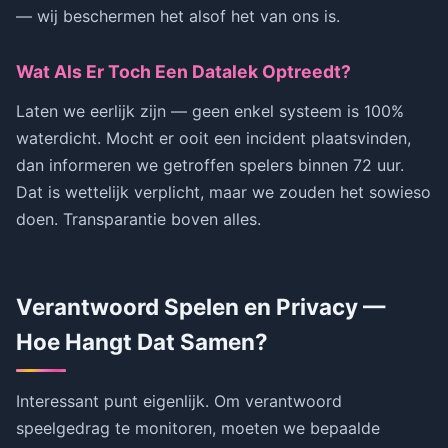
— wij beschermen het alsof het van ons is.
Wat Als Er Toch Een Datalek Optreedt?
Laten we eerlijk zijn — geen enkel systeem is 100%
waterdicht. Mocht er ooit een incident plaatsvinden,
dan informeren we getroffen spelers binnen 72 uur.
Dat is wettelijk verplicht, maar we zouden het sowieso
doen. Transparantie boven alles.
Verantwoord Spelen en Privacy —
Hoe Hangt Dat Samen?
Interessant punt eigenlijk. Om verantwoord
speelgedrag te monitoren, moeten we bepaalde