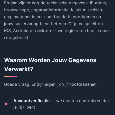
En dan zijn er nog de technische gegevens. IP-adres,
browsertype, apparaatinformatie. Klinkt misschien
eng, maar het is puur om fraude te voorkomen en
jouw spelervaring te verbeteren. Of je nu speelt op
iOS, Android of desktop — we registreren hoe je onze
site gebruikt.
Waarom Worden Jouw Gegevens
Verwerkt?
Goede vraag. Er zijn eigenlijk vijf hoofdredenen:
Accountverificatie
— we moeten controleren dat
je 18+ bent