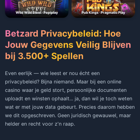
Wild Wild Steel · Popiplay
Pub Kings · Pragmatic Play
Betzard Privacybeleid: Hoe
Jouw Gegevens Veilig Blijven
bij 3.500+ Spellen
Even eerlijk — wie leest er nou écht een
privacybeleid? Bijna niemand. Maar bij een online
casino waar je geld stort, persoonlijke documenten
uploadt en winsten ophaalt... ja, dan wil je toch weten
wat er met jouw data gebeurt. Precies daarom hebben
we dit opgeschreven. Geen juridisch gewauwel, maar
helder en recht voor z'n raap.